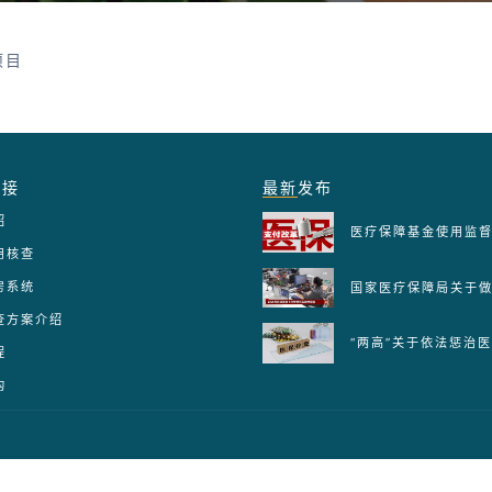
项目
链接
最新
发布
绍
用核查
房系统
查方案介绍
程
构