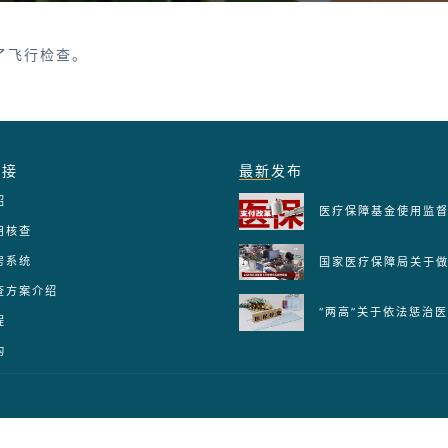
了飞行检查。
链接
最新
发布
绍
用核查
房系统
查方案介绍
程
构